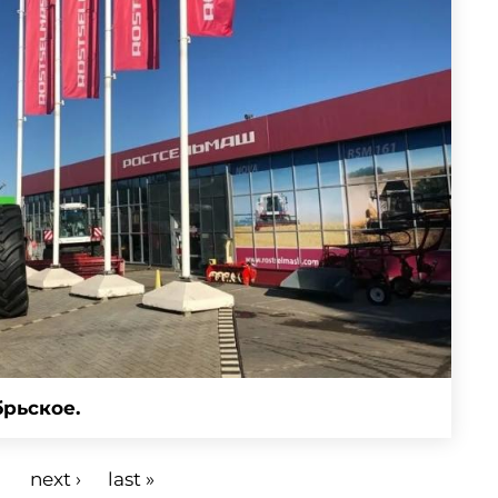
рьское.
next ›
last »