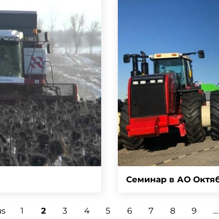
Семинар в АО Октяб
us
1
2
3
4
5
6
7
8
9
…