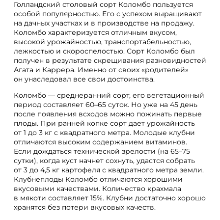
Голландский столовый сорт Коломбо пользуется
особой популярностью. Его с успехом выращивают
на дачных участках и в производстве на продажу.
Коломбо характеризуется отличным вкусом,
высокой урожайностью, транспортабельностью,
лежкостью и скороспелостью. Сорт Коломбо был
получен в результате скрещивания разновидностей
Агата и Каррера. Именно от своих «родителей»
он унаследовал все свои достоинства.
Коломбо — среднеранний сорт, его вегетационный
период составляет 60–65 суток. Но уже на 45 день
после появления всходов можно пожинать первые
плоды. При ранней копке сорт дает урожайность
от 1 до 3 кг с квадратного метра. Молодые клубни
отличаются высоким содержанием витаминов.
Если дождаться технической зрелости (на 65–75
сутки), когда куст начнет сохнуть, удастся собрать
от 3 до 4,5 кг картофеля с квадратного метра земли.
Клубнеплоды Коломбо отличаются хорошими
вкусовыми качествами. Количество крахмала
в мякоти составляет 15%. Клубни достаточно хорошо
хранятся без потери вкусовых качеств.