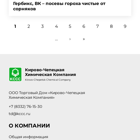
Гербикс, ВК – посевы гороха чистые от
сорняков
1
2
3
4
5
6
7
8
9
Страницы
…
›
»
Кирово-Чепецкая
Химическая Компания
Kirovo-Chepetsk Chemical Company
ООО Торговый Дом «Кирово-Чепецкая
Химическая Компания»
+7 (8332) 76-15-30
td@kccc.ru
О КОМПАНИИ
Общая информация