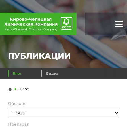
Кирово-Чепецкая
Химическая Компания
Kirovo-Chepetsk Chemical Company
ПУБЛИКАЦИИ
Блог
Видео
Вы здесь
Блог
Область
Препарат