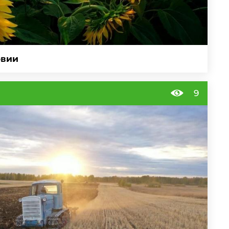
овии
9