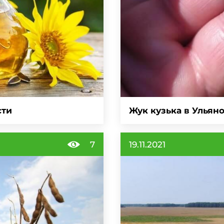
сти
Жук кузька в Ульян
7
19.11.2021