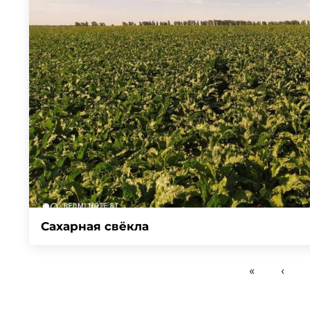
Сахарная свёкла
«
‹
Страницы