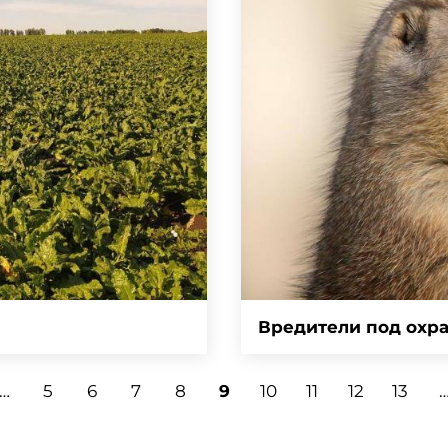
Вредители под охра
…
5
6
7
8
9
10
11
12
13