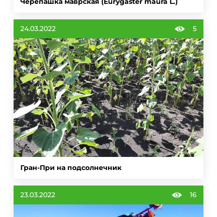
Черепашка маврская (Eurygaster maura L.)
24.03.2022
5
Гран-При на подсолнечник
23.03.2022
16