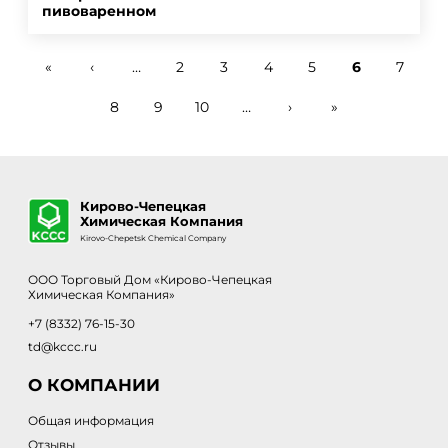
пивоваренном
«
‹
…
2
3
4
5
6
7
Страницы
8
9
10
…
›
»
Кирово-Чепецкая
Химическая Компания
Kirovo-Chepetsk Chemical Company
ООО Торговый Дом «Кирово-Чепецкая
Химическая Компания»
+7 (8332) 76-15-30
td@kccc.ru
О КОМПАНИИ
Общая информация
Отзывы