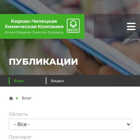
Кирово-Чепецкая
Химическая Компания
Kirovo-Chepetsk Chemical Company
ПУБЛИКАЦИИ
Блог
Видео
Вы здесь
Блог
Область
Препарат