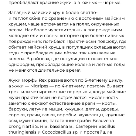
преобладают красные жуки, а в южных — черные.
Западный майский хрущ более светло-
и теплолюбив по сравнению с восточным майским
хрущем, чаще встречается на полях, окруженных
лесом. Наиболее чувствительны к повреждениям
молодые ели и сосны, которые при более сильных
повреждениях погибают. Практически повсюду, где
обитает майский хрущ, в популяциях складываются
годы с преобладающим лётом, так называемые
колена. В районах, где популяции относительно
однородны, преобладающие колена и лётные годы
не меняются длительное время.
Жуки морфы Rex развиваются по 5-летнему циклу,
а жуки — Nigripes — по 4-летнему, поэтому бывают
трех- или четырехлетние перерывы, когда майские
жуки практически не встречаются. Численность
заметно снижают естественные враги — кроты,
барсуки, летучие мыши, кукушки, дятлы, дрозды,
сороки, грачи, галки, воробьи, жужелицы, крупные
осы, мухи-тахины, патогенные грибы Beauveria
brongniartii S. и B. bassiana B., бактерии Bacillus
thuringiensis и Coccobacillus sp. и простейшие