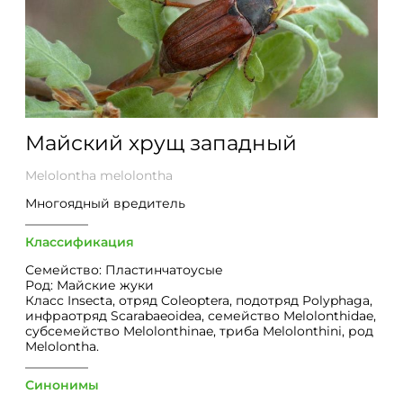
Майский хрущ западный
Melolontha melolontha
Многоядный вредитель
Классификация
Семейство: Пластинчатоусые
Род: Майские жуки
Класс Insecta, отряд Coleoptera, подотряд Polyphaga,
инфраотряд Scarabaeoidea, семейство Melolonthidae,
субсемейство Melolonthinae, триба Melolonthini, род
Melolontha.
Синонимы