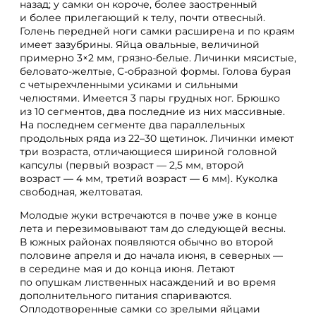
назад; у самки он короче, более заостренный
и более прилегающий к телу, почти отвесный.
Голень передней ноги самки расширена и по краям
имеет зазубрины. Яйца овальные, величиной
примерно 3×2 мм, грязно-белые. Личинки мясистые,
беловато-желтые, С-образной формы. Голова бурая
с четырехчленными усиками и сильными
челюстями. Имеется 3 пары грудных ног. Брюшко
из 10 сегментов, два последние из них массивные.
На последнем сегменте два параллельных
продольных ряда из 22–30 щетинок. Личинки имеют
три возраста, отличающиеся шириной головной
капсулы (первый возраст — 2,5 мм, второй
возраст — 4 мм, третий возраст — 6 мм). Куколка
свободная, желтоватая.
Молодые жуки встречаются в почве уже в конце
лета и перезимовывают там до следующей весны.
В южных районах появляются обычно во второй
половине апреля и до начала июня, в северных —
в середине мая и до конца июня. Летают
по опушкам лиственных насаждений и во время
дополнительного питания спариваются.
Оплодотворенные самки со зрелыми яйцами