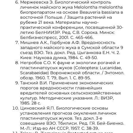
Мержеевска Э. Биологический контроль
личинок майского жука Melolontha melolontha
биопрепаратом на основе Beauveria bassiana в
восточной Польше. / Защита растений на
рубеже 21 века. Материалы научно-
практической конференции, посвященной 30-
летию БелНИИЗР. Ред. С.В. Сорока. Минск:
Белбизнеспресс, 2001. С. 465-466.
Мишнев А.К., Горбунов А.Ф. Вредоносность
западного майского жука в Сумской области 9
съезд ВЭО. Тез. докл. Ред. Цыганкова Е.Н. Ч. 2.
Киев: Наукова думка, 1984. С. 49-50.
Негробов С.О. К фауне и экологии рогачей и
пластинчатоусых жуков (Coleoptera: Lucanidae,
Scarabaeidae) Воронежской области. / Энтомол.
обозр. 1960. Т. 79, Вып. 1. С. 89-95.
Танский В.И. Применение экономических
порогов вредоносности главнейших
вредителей основных сельскохозяйственных
культур. Методические указания. Л.: ВИЗР,
1985. 28 с.
Циновский Я.П. Биологические основы
установления прогноза окукления личинок
пластинчатоусых жуков. Тез. докл. 3-е
совещание ВЭО. Тбилиси. Ред. Г.Я. Бей-Биенко.
М.-Л.: Изд-во АН СССР, 1957. С. 38-39.