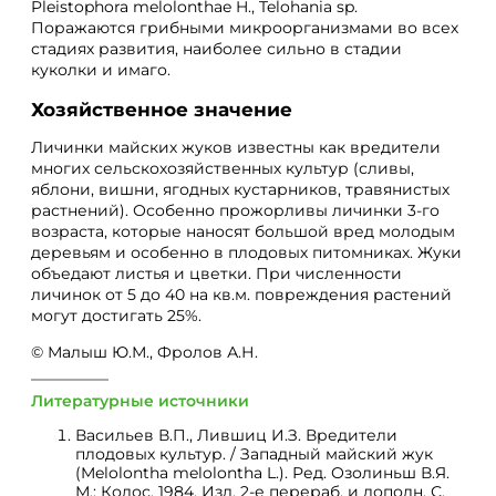
Pleistophora melolonthae H., Telohania sp.
Поражаются грибными микроорганизмами во всех
стадиях развития, наиболее сильно в стадии
куколки и имаго.
Хозяйственное значение
Личинки майских жуков известны как вредители
многих сельскохозяйственных культур (сливы,
яблони, вишни, ягодных кустарников, травянистых
растнений). Особенно прожорливы личинки 3-го
возраста, которые наносят большой вред молодым
деревьям и особенно в плодовых питомниках. Жуки
объедают листья и цветки. При численности
личинок от 5 до 40 на кв.м. повреждения растений
могут достигать 25%.
© Малыш Ю.М., Фролов А.Н.
Литературные источники
Васильев В.П., Лившиц И.З. Вредители
плодовых культур. / Западный майский жук
(Melolontha melolontha L.). Ред. Озолиньш В.Я.
М.: Колос, 1984. Изд. 2-е перераб. и дополн. С.