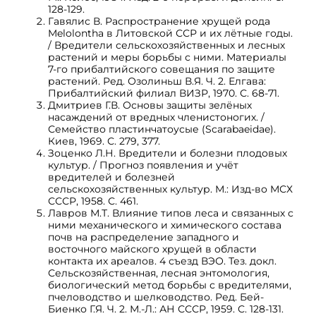
128-129.
Гавялис В. Распространение хрущей рода
Melolontha в Литовской ССР и их лётные годы.
/ Вредители сельскохозяйственных и лесных
растений и меры борьбы с ними. Материалы
7-го прибалтийского совещания по защите
растений. Ред. Озолиньш В.Я. Ч. 2. Елгава:
Прибалтийский филиал ВИЗР, 1970. С. 68-71.
Дмитриев Г.В. Основы защиты зелёных
насаждений от вредных членистоногих. /
Семейство пластинчатоусые (Scarabaeidae).
Киев, 1969. С. 279, 377.
Зоценко Л.Н. Вредители и болезни плодовых
культур. / Прогноз появления и учёт
вредителей и болезней
сельскохозяйственных культур. М.: Изд-во МСХ
СССР, 1958. С. 461.
Лавров М.Т. Влияние типов леса и связанных с
ними механического и химического состава
почв на распределение западного и
восточного майского хрущей в области
контакта их ареалов. 4 съезд ВЭО. Тез. докл.
Сельскозяйственная, лесная энтомология,
биологический метод борьбы с вредителями,
пчеловодство и шелководство. Ред. Бей-
Биенко Г.Я. Ч. 2. М.-Л.: АН СССР, 1959. С. 128-131.