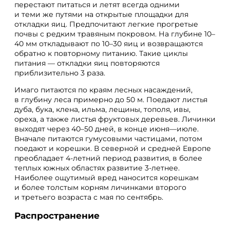
перестают питаться и летят всегда одними
и теми же путями на открытые площадки для
откладки яиц. Предпочитают легкие прогретые
почвы с редким травяным покровом. На глубине 10–
40 мм откладывают по 10–30 яиц и возвращаются
обратно к повторному питанию. Такие циклы
питания — откладки яиц повторяются
приблизительно 3 раза.
Имаго питаются по краям лесных насаждений,
в глубину леса примерно до 50 м. Поедают листья
дуба, бука, клена, ильма, лещины, тополя, ивы,
ореха, а также листья фруктовых деревьев. Личинки
выходят через 40–50 дней, в конце июня—июле.
Вначале питаются гумусовыми частицами, потом
поедают и корешки. В северной и средней Европе
преобладает 4-летний период развития, в более
теплых южных областях развитие 3-летнее.
Наиболее ощутимый вред наносится корешкам
и более толстым корням личинками второго
и третьего возраста с мая по сентябрь.
Распространение