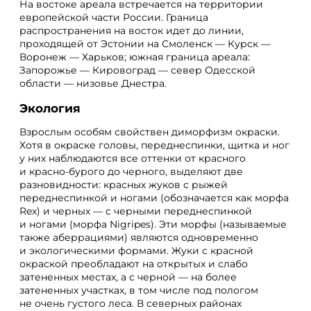
На востоке ареала встречается на территории
европейской части России. Граница
распространения на восток идет до линии,
проходящей от Эстонии на Смоленск — Курск —
Воронеж — Харьков; южная граница ареала:
Запорожье — Кировоград — север Одесской
области — низовье Днестра.
Экология
Взрослым особям свойствен диморфизм окраски.
Хотя в окраске головы, переднеспинки, щитка и ног
у них наблюдаются все оттенки от красного
и красно-бурого до черного, выделяют две
разновидности: красных жуков с рыжей
переднеспинкой и ногами (обозначается как морфа
Rex) и черных — с черными переднеспинкой
и ногами (морфа Nigripes). Эти морфы (называемые
также аберрациями) являются одновременно
и экологическими формами. Жуки с красной
окраской преобладают на открытых и слабо
затененных местах, а с черной — на более
затененных участках, в том числе под пологом
не очень густого леса. В северных районах