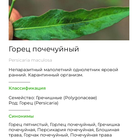
Горец почечуйный
Persicaria maculosa
Непаразитный малолетний однолетник яровой
ранний. Карантинный организм.
Классификация
Семейство: Гречишные (Polygonaceae)
Род: Горец (Persicaria)
Синонимы
Горец пятнистый, Горлец почечуйный, Гречишка
почечуйная, Персикария почечуйная, Блошиная
трава, Горчак почечуйный, Почечуйная трава