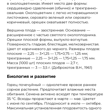
в околоцветниках. Имеет место две формы:
сердцевидно сдавленная (обычно) и трехгранно-
овальная. Околоцветник с легко истирающимися
листочками, серовато-зеленый или серовато-
коричневый, орешек охватывает полностью.
Вершина плода — заостренная. Основание —
расширенное с частью светлого околоплодника.
Орешки плоской формы, выпукло-вогнутые.
Поверхность гладкая, блестящая, мелкозернистая.
Цвет от коричневого до черного. Размеры плодов:
плоские — 2,25 — 3×1,25 — 1,75×0,75 — 1,25 мм;
трехгранные — 2,25 — 3×1,25 — 1,75×1,25 — 1,75 мм.
Масса (1000 шт) плоских плодов — 2,7 г,
трехгранных — 3 — 3,5 г. (Доброхотов В.Н., 1961)
Биология и развитие
Горец почечуйный — однолетнее яровое раннее
сорное растение. Предпочитает влажные места
обитания. Семена активно всходят при температуре
35 °C. Всходы прорастают в марте — мае. Цветет
с июня по сентябрь. Плодоносит в июле — октябре.
Максимальная установленная плодовитость одного