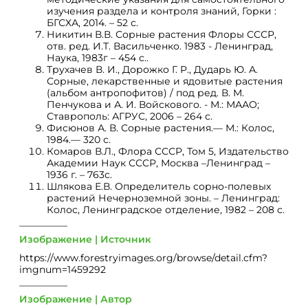
изучения раздела и контроля знаний, Горки :
БГСХА, 2014. – 52 с.
Никитин В.В. Сорные растения Флоры СССР,
отв. ред. И.Т. Васильченко. 1983 - Ленинград,
Наука, 1983г – 454 с..
Трухачев В. И., Дорожко Г. Р., Дударь Ю. А.
Сорные, лекарственные и ядовитые растения
(альбом антропофитов) / под ред. В. М.
Пенчукова и А. И. Войскового. - М.: МААО;
Ставрополь: АГРУС, 2006 – 264 с.
Фисюнов А. В. Сорные растения.— М.: Колос,
1984.— 320 с.
Комаров В.Л., Флора СССР, Том 5, Издательство
Академии Наук СССР, Москва –Ленинград –
1936 г. – 763с.
Шлякова Е.В. Определитель сорно-полевых
растений Нечерноземной зоны. – Ленинград:
Колос, Ленинградское отделение, 1982 – 208 с.
Изображение | Источник
https://www.forestryimages.org/browse/detail.cfm?
imgnum=1459292
Изображение | Автор