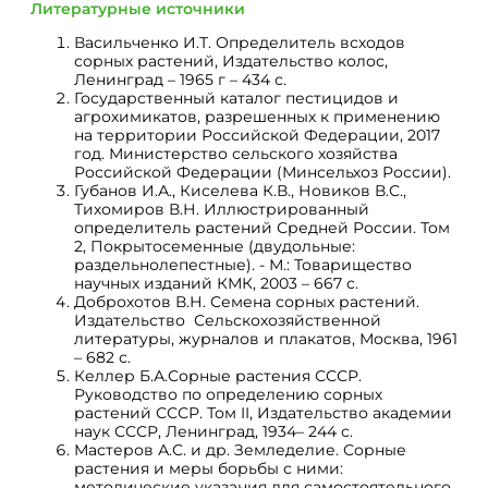
Литературные источники
Васильченко И.Т. Определитель всходов
сорных растений, Издательство колос,
Ленинград – 1965 г – 434 с.
Государственный каталог пестицидов и
агрохимикатов, разрешенных к применению
на территории Российской Федерации, 2017
год. Министерство сельского хозяйства
Российской Федерации (Минсельхоз России).
Губанов И.А., Киселева К.В., Новиков В.С.,
Тихомиров В.Н. Иллюстрированный
определитель растений Средней России. Том
2, Покрытосеменные (двудольные:
раздельнолепестные). - М.: Товарищество
научных изданий КМК, 2003 – 667 с.
Доброхотов В.Н. Семена сорных растений.
Издательство Сельскохозяйственной
литературы, журналов и плакатов, Москва, 1961
– 682 с.
Келлер Б.А.Сорные растения СССР.
Руководство по определению сорных
растений СССР. Том II, Издательство академии
наук СССР, Ленинград, 1934– 244 с.
Мастеров А.С. и др. Земледелие. Сорные
растения и меры борьбы с ними:
методические указания для самостоятельного