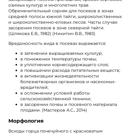
озимых культур и многолетних трав.
Обременительный сорняк для посевов в зонах
средней полосы южной тайги, широколиственных
и широколиственно-еловых лесов. Часты случаи
засорения посевов в зоне северной тайги.
(Шлякова Е.В., 1982) (Никитин В.В., 1983)
Вредоносность вида в посевах выражается:
в затенении выращиваемых культур;
в понижении температуры почвы;
в уплотнении корнесодержащего слоя;
в повышении расхода питательных веществ;
в активизации жизнедеятельности
болезнетворных организмов и насекомых-
вредителей;
в осложнении условий работы
сельскохозяйственной техники;
в засорении почвы и посевного материала
плодами. (Мастеров А.С., 2014)
Морфология
Всходы горца почечуйного с красноватым