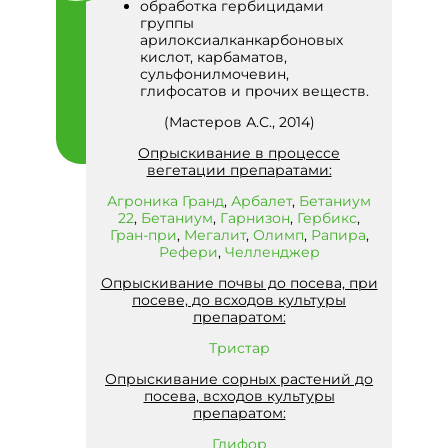
обработка гербицидами
группы
арилоксиалканкарбоновых
кислот, карбаматов,
сульфонилмочевин,
глифосатов и прочих веществ.
(Мастеров А.С., 2014)
Опрыскивание в процессе
вегетации препаратами:
Агроника Гранд
,
Арбалет
,
Бетаниум
22
,
Бетаниум
,
Гарнизон
,
Гербикс
,
Гран-при
,
Мегалит
,
Олимп
,
Рапира
,
Рефери
,
Челленджер
Опрыскивание почвы до посева, при
посеве, до всходов культуры
препаратом:
Тристар
Опрыскивание сорных растений до
посева, всходов культуры
препаратом:
Глифор