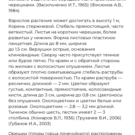
черешками. (Васильченко И.Т., 1965) (Фисюнов А.В.,
1984)
Взрослое растение может достигать в высоту 1 м,
Корень стержневой. Стебель прямостоящий, часто
ветвистый. Листья на коротких черешках, более
развитых у нижних. Форма листовых пластинок
ланцетная. Длина до 8 мм, ширина
до 1,5 см. Верхушки острые, основания
клиновидные. Сверху часто присутствует темное
или бурое пятно. По краям и с обратной стороны
по жилкам с волосистым опушением. Листья
образуют плотно охватывающие стебель раструбы
с волосистой поверхностью. По краям раструба —
реснички, длинной — 2 мм. Цветки образуют
густые, компактные, прямостоячие, колосовидные
кисти, длина до 3 см, ширина до 0,8 см. Цветоносы
без опушения. Околоцветник и цветки белые или
розовые. Околоцветник — 2,8 — 3,2 мм длиной.
Тычинок обычно шесть, пестик имеет 2 — 3
столбика. (Комаров В.Л., 1936) (Трухачев В.И., 2006)
(Губанов И.А., 2003)
Орешки (плоды горца почечуйного) расположены