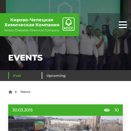
Кирово-Чепецкая
Химическая Компания
Kirovo-Chepetsk Chemical Company
EVENTS
Past
Upcoming
You are here
News
30.03.2015
10