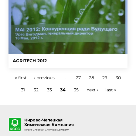
AGRITECH-2012
« first
‹ previous
…
27
28
29
30
Pages
31
32
33
34
35
next ›
last »
Кирово-Чепецкая
Химическая Компания
Kirovo-Chepetsk Chemical Company